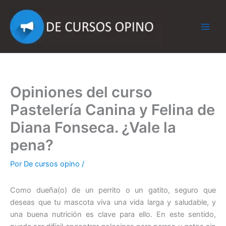
Ir
al
contenido
Opiniones del curso
Pastelería Canina y Felina de
Diana Fonseca. ¿Vale la
pena?
Por
De cursos opino
/
Como dueña(o) de un perrito o un gatito, seguro que
deseas que tu mascota viva una vida larga y saludable, y
una buena nutrición es clave para ello. En este sentido,