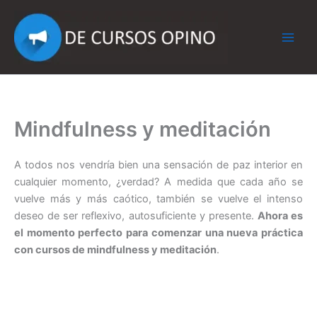
Ir
al
contenido
Mindfulness y meditación
A todos nos vendría bien una sensación de paz interior en
cualquier momento, ¿verdad? A medida que cada año se
vuelve más y más caótico, también se vuelve el intenso
deseo de ser reflexivo, autosuficiente y presente.
Ahora es
el momento perfecto para comenzar una nueva práctica
con cursos de mindfulness y meditación
.