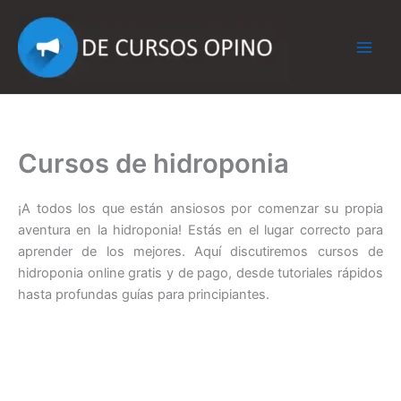
Ir
al
contenido
Cursos de hidroponia
¡A todos los que están ansiosos por comenzar su propia
aventura en la hidroponia! Estás en el lugar correcto para
aprender de los mejores. Aquí discutiremos cursos de
hidroponia online gratis y de pago, desde tutoriales rápidos
hasta profundas guías para principiantes.