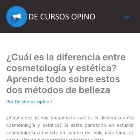
Ir
al
contenido
¿Cuál es la diferencia entre
cosmetología y estética?
Aprende todo sobre estos
dos métodos de belleza
Por
De cursos opino
/
¿Alguna vez te has preguntado cuál es la diferencia entre
cosmetología y estética? Si estás pensando en estudiar
cosmetología o hacerte un cambio de look, este tema es