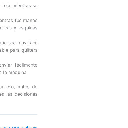
a tela mientras se
ientras tus manos
curvas y esquinas
 que sea muy fácil
ble para quilters
nviar fácilmente
 la máquina.
or eso, antes de
s las decisiones
trada siguiente
→