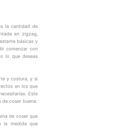
s la cantidad de
ntada en zigzag,
astante básicas y
idir comenzar con
do lo que deseas
e y costura, y si
yectos en los que
ecesitarías. Este
a de coser buena.
uina de coser que
en la medida que