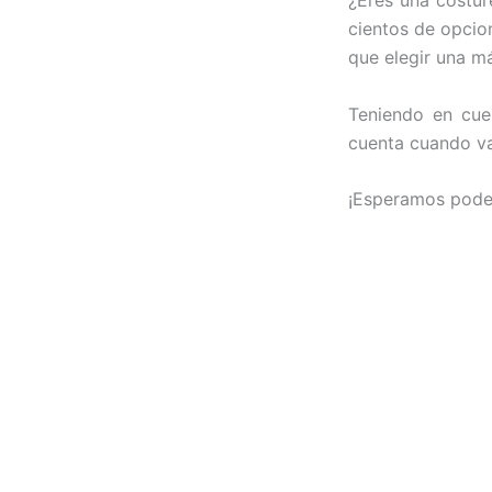
¿Eres una costur
cientos de opcio
que elegir una má
Teniendo en cuen
cuenta cuando va
¡Esperamos pode