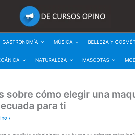
GASTRONOMÍA
MÚSICA
BELLEZA Y COSMÉ
ECÁNICA
NATURALEZA
MASCOTAS
MO
s sobre cómo elegir una maq
ecuada para ti
pino
/