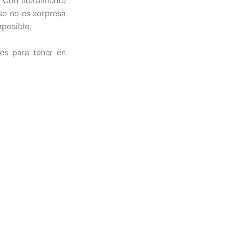
 Con literalmente
so no es sorpresa
mposible.
les para tener en