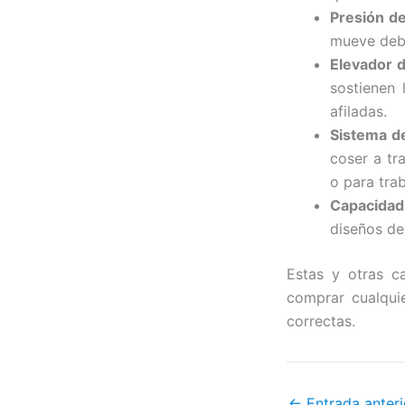
Presión de
mueve deba
Elevador d
sostienen 
afiladas.
Sistema de
coser a tr
o para tra
Capacidad
diseños de
Estas y otras c
comprar cualqui
correctas.
←
Entrada anteri