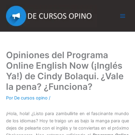
Ir
al
contenido
Opiniones del Programa
Online English Now (¡Inglés
Ya!) de Cindy Bolaqui. ¿Vale
la pena? ¿Funciona?
Por
De cursos opino
/
¡Hola, hola! ¿Listo para zambullirte en el fascinante mundo
de los idiomas? Hoy te traigo un as bajo la manga para que
dejes de pelearte con el inglés y te conviertas en el próximo