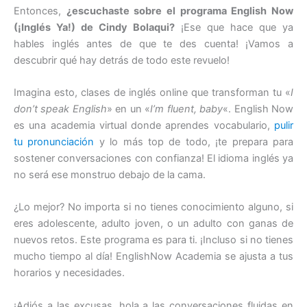
Entonces,
¿escuchaste sobre el programa English Now
(¡Inglés Ya!) de Cindy Bolaqui?
¡Ese que hace que ya
hables inglés antes de que te des cuenta! ¡Vamos a
descubrir qué hay detrás de todo este revuelo!
Imagina esto, clases de inglés online que transforman tu «
I
don’t speak English
» en un «
I’m fluent, baby
«. English Now
es una academia virtual donde aprendes vocabulario,
pulir
tu pronunciación
y lo más top de todo, ¡te prepara para
sostener conversaciones con confianza! El idioma inglés ya
no será ese monstruo debajo de la cama.
¿Lo mejor? No importa si no tienes conocimiento alguno, si
eres adolescente, adulto joven, o un adulto con ganas de
nuevos retos. Este programa es para ti. ¡Incluso si no tienes
mucho tiempo al día! EnglishNow Academia se ajusta a tus
horarios y necesidades.
¡Adiós a las excusas, hola a las conversaciones fluidas en