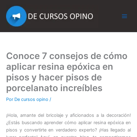
Ir
al
contenido
Conoce 7 consejos de cómo
aplicar resina epóxica en
pisos y hacer pisos de
porcelanato increíbles
Por
De cursos opino
/
¡Hola, amante del bricolaje y aficionados a la decoración!
¿Estás buscando aprender cómo aplicar resina epóxica en
pisos y convertirte en verdadero experto? ¡Has llegado al