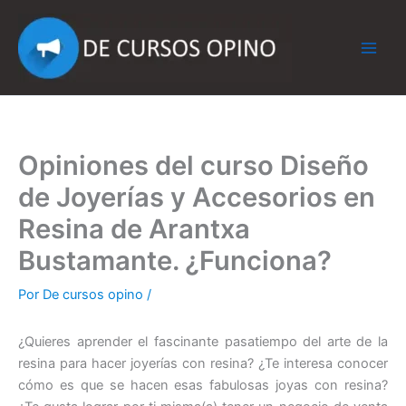
Ir
al
contenido
Opiniones del curso Diseño
de Joyerías y Accesorios en
Resina de Arantxa
Bustamante. ¿Funciona?
Por
De cursos opino
/
¿Quieres aprender el fascinante pasatiempo del arte de la
resina para hacer joyerías con resina? ¿Te interesa conocer
cómo es que se hacen esas fabulosas joyas con resina?