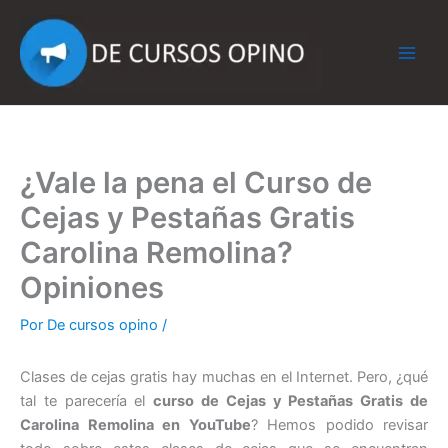
Ir
al
contenido
¿Vale la pena el Curso de
Cejas y Pestañas Gratis
Carolina Remolina?
Opiniones
Por
De cursos opino
/
Clases de cejas gratis hay muchas en el Internet. Pero, ¿qué
tal te parecería el
curso de Cejas y Pestañas Gratis de
Carolina Remolina en YouTube
? Hemos podido revisar