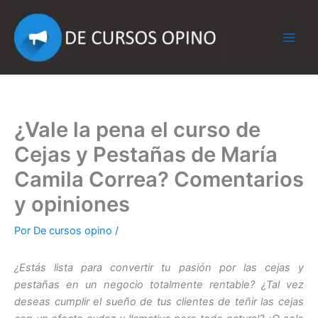
Ir
al
contenido
¿Vale la pena el curso de
Cejas y Pestañas de María
Camila Correa? Comentarios
y opiniones
Por
De cursos opino
/
¿Estás lista para convertir tu pasión por las cejas y
pestañas en un negocio totalmente rentable? ¿Tal vez
deseas cumplir el sueño de tus clientes de teñir las cejas