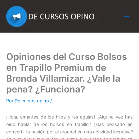
Ir
al
contenido
Opiniones del Curso Bolsos
en Trapillo Premium de
Brenda Villamizar. ¿Vale la
pena? ¿Funciona?
Por
De cursos opino
/
¡Hola, amantes de los hilos y las agujas! ¿Alguna vez has
oído hablar de los bolsos en trapillo? ¿Has pensado en
convertir tu pasión por el crochet en una actividad lucrativa?