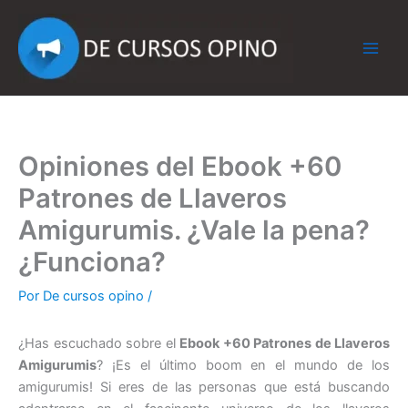
Ir
al
contenido
Opiniones del Ebook +60
Patrones de Llaveros
Amigurumis. ¿Vale la pena?
¿Funciona?
Por
De cursos opino
/
¿Has escuchado sobre el
Ebook +60 Patrones de Llaveros
Amigurumis
? ¡Es el último boom en el mundo de los
amigurumis! Si eres de las personas que está buscando