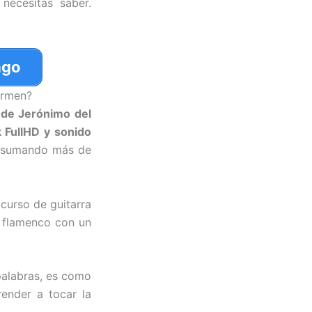
necesitas saber.
ago
armen?
 de Jerónimo del
k FullHD y sonido
!, sumando más de
 curso de guitarra
l flamenco con un
 palabras, es como
render a tocar la