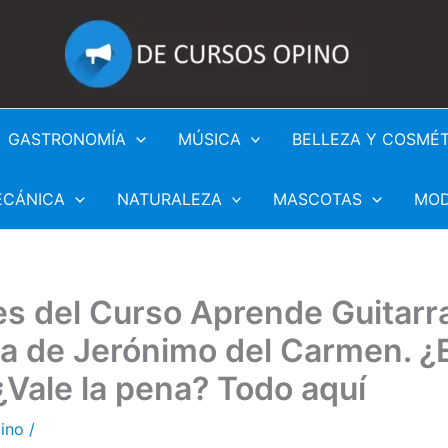
GASTRONOMÍA
MÚSICA
BELLEZA Y COSMÉ
ECÁNICA
NATURALEZA
MASCOTAS
MO
s del Curso Aprende Guitarr
a de Jerónimo del Carmen. ¿
Vale la pena? Todo aquí
pino
/