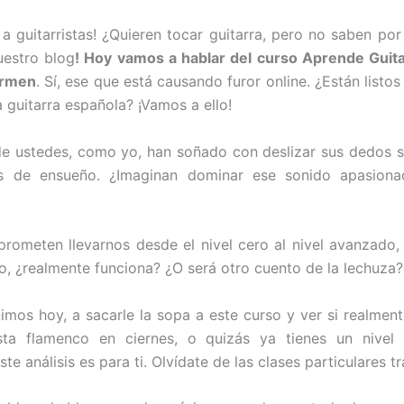
s a guitarristas! ¿Quieren tocar guitarra, pero no saben p
uestro blog
! Hoy vamos a hablar del curso Aprende Guit
armen
. Sí, ese que está causando furor online. ¿Están listo
a guitarra española? ¡Vamos a ello!
 ustedes, como yo, han soñado con deslizar sus dedos s
s de ensueño. ¿Imaginan dominar ese sonido apasiona
prometen llevarnos desde el nivel cero al nivel avanzado,
ro, ¿realmente funciona? ¿O será otro cuento de la lechuza?
imos hoy, a sacarle la sopa a este curso y ver si realmente
ista flamenco en ciernes, o quizás ya tienes un nive
te análisis es para ti. Olvídate de las clases particulares tr