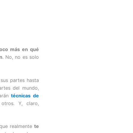
poco más en qué
n
. No, no es solo
 sus partes hasta
artes del mundo,
tarán
técnicas de
tros. Y, claro,
o que realmente
te