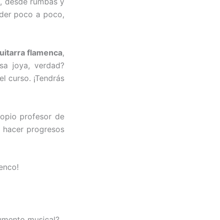
s
, desde rumbas y
ender poco a poco,
uitarra flamenca
,
esa joya, verdad?
l curso. ¡Tendrás
ropio profesor de
a hacer progresos
enco!
rumento musical?