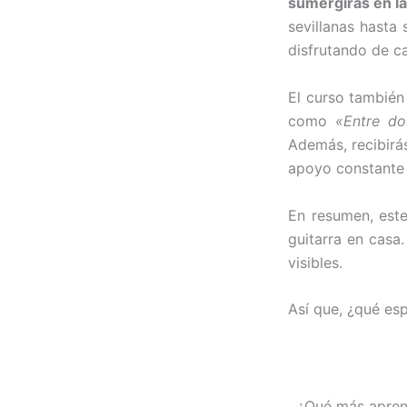
sumergirás en l
sevillanas hasta 
disfrutando de c
El curso tambié
como
«Entre do
Además, recibirá
apoyo constante 
En resumen, este
guitarra en casa
visibles.
Así que, ¿qué es
¿Qué más aprend