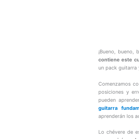
¡Bueno, bueno, 
contiene este c
un pack guitarra 
Comenzamos co
posiciones y er
pueden aprender
guitarra fundam
aprenderán los a
Lo chévere de es