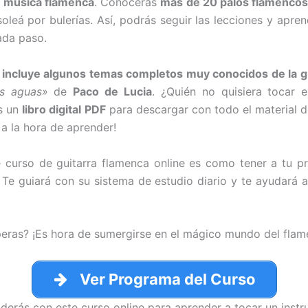
a música flamenca
. Conocerás
más de 20 palos flamenco
soleá por bulerías. Así, podrás seguir las lecciones y apr
ada paso.
n
incluye algunos temas completos muy conocidos de la g
s aguas»
de
Paco de Lucia
. ¿Quién no quisiera tocar 
s un
libro digital
PDF
para descargar con todo el material de
a la hora de aprender!
 curso de guitarra flamenca online es como tener a tu p
. Te guiará con su sistema de estudio diario y te ayudará 
peras? ¡Es hora de sumergirse en el mágico mundo del flam
Ver Programa del Curso
erás con este curso online para aprender a tocar un inst