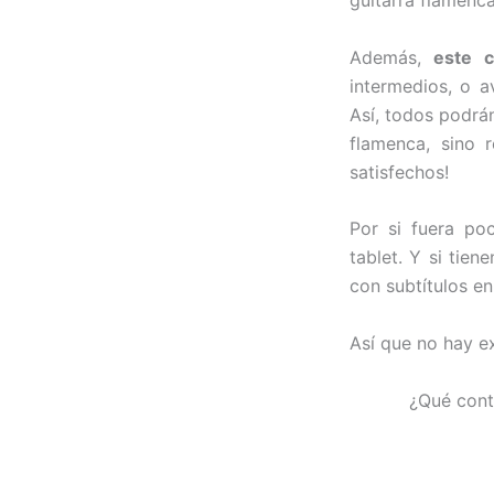
guitarra flamenca
Además,
este c
intermedios, o 
Así, todos podrán
flamenca, sino 
satisfechos!
Por si fuera poc
tablet. Y si tie
con subtítulos en
Así que no hay e
¿Qué cont