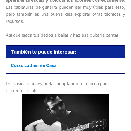
aprender la escala y colocar los acordes correctamente
.
Las tablaturas de guitarra pueden ser muy útiles para esto,
pero también es una buena idea explorar otras técnicas y
recursos.
Así que ¡saca tus dedos a bailar y haz esa guitarra cantar!
También te puede interesar:
Curso Luthier en Casa
De clásica a heavy metal: adaptando tu técnica para
diferentes estilos