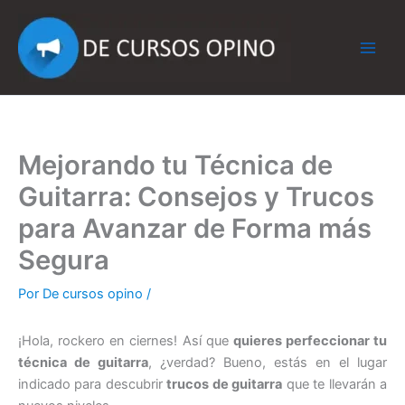
Ir
al
contenido
Mejorando tu Técnica de
Guitarra: Consejos y Trucos
para Avanzar de Forma más
Segura
Por
De cursos opino
/
¡Hola, rockero en ciernes! Así que
quieres perfeccionar tu
técnica de guitarra
, ¿verdad? Bueno, estás en el lugar
indicado para descubrir
trucos de guitarra
que te llevarán a