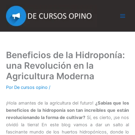
Ir
al
contenido
Beneficios de la Hidroponía:
una Revolución en la
Agricultura Moderna
Por
De cursos opino
/
¡Hola amantes de la agricultura del futuro!
¿Sabías que los
beneficios de la hidroponía son tan increíbles que están
revolucionando la forma de cultivar?
Sí, es cierto, ¡se nos
olvidó la tierra! En este blog vamos a dar un salto al
fascinante mundo de los huertos hidropónicos, donde lo