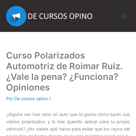
Ir
al
contenido
Curso Polarizados
Automotriz de Roimar Ruiz.
¿Vale la pena? ¿Funciona?
Opiniones
Por
De cursos opino
/
¿Alguna vez has visto un auto que te gusta cómo lucen sus
vidrios polarizados y lo has querido aplicar para tu propio
vehículo? ¿No sabes qué hacer para evitar que los rayos del