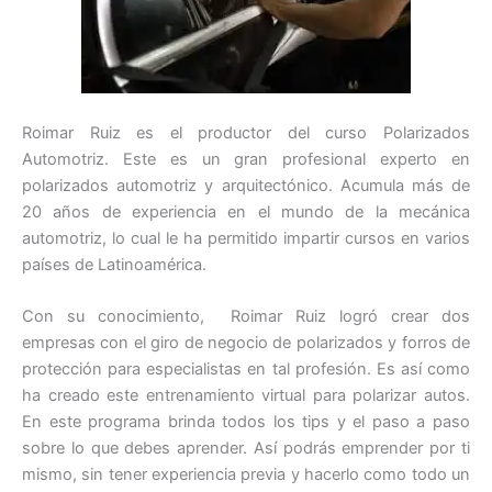
Roimar Ruiz es el productor del curso Polarizados
Automotriz. Este es un gran profesional experto en
polarizados automotriz y arquitectónico. Acumula más de
20 años de experiencia en el mundo de la mecánica
automotriz, lo cual le ha permitido impartir cursos en varios
países de Latinoamérica.
Con su conocimiento, Roimar Ruiz logró crear dos
empresas con el giro de negocio de polarizados y forros de
protección para especialistas en tal profesión. Es así como
ha creado este entrenamiento virtual para polarizar autos.
En este programa brinda todos los tips y el paso a paso
sobre lo que debes aprender. Así podrás emprender por ti
mismo, sin tener experiencia previa y hacerlo como todo un