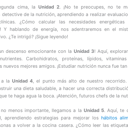
egunda cima, la
Unidad 2
. ¡No te preocupes, no te ma
 detective de la nutrición, aprendiendo a realizar evaluacio
línicas. ¿Cómo calcular las necesidades energéticas
í! Y hablando de energía, nos adentraremos en el mist
vo. ¿Te intrigó? ¡Sigue leyendo!
 un descenso emocionante con la
Unidad 3
! Aquí, explora
trientes. Carbohidratos, proteínas, lípidos, vitamina
us nuevos mejores amigos. ¡Estudiar nutrición nunca fue ta
 a la
Unidad 4
, el punto más alto de nuestro recorrido
struir una dieta saludable, a hacer una correcta distribuci
ue te haga agua la boca. ¡Atención, futuros chefs de la nut
o no menos importante, llegamos a la
Unidad 5
. Aquí, te
al, aprendiendo estrategias para mejorar los
hábitos alim
sonas a volver a la cocina casera. ¿Cómo leer las etiquet