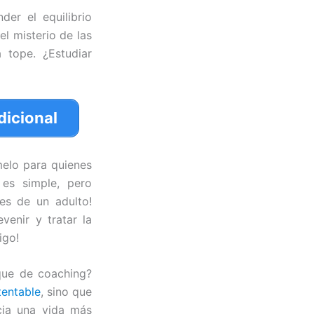
er el equilibrio
el misterio de las
 tope. ¿Estudiar
dicional
elo para quienes
 es simple, pero
les de un adulto!
venir y tratar la
igo!
oque de coaching?
tentable
, sino que
cia una vida más