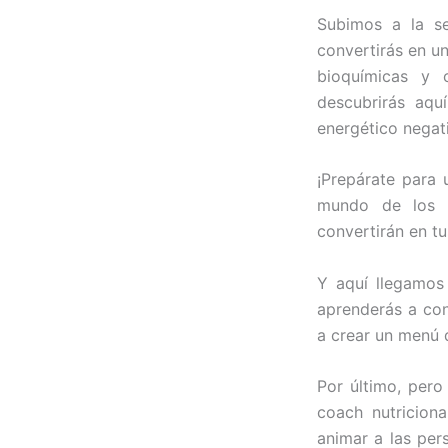
Subimos a la s
convertirás en un
bioquímicas y c
descubrirás aqu
energético negati
¡Prepárate para
mundo de los nu
convertirán en t
Y aquí llegamos
aprenderás a con
a crear un menú q
Por último, per
coach nutricion
animar a las per