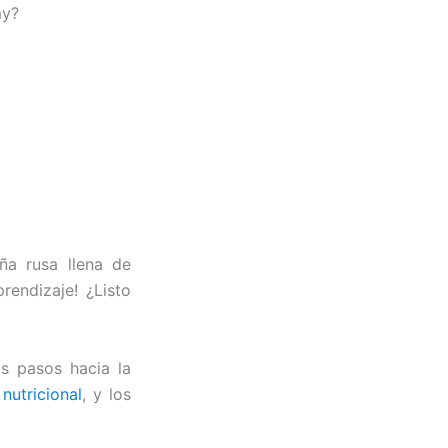
my?
a rusa llena de
rendizaje! ¿Listo
os pasos hacia la
nutricional
, y los