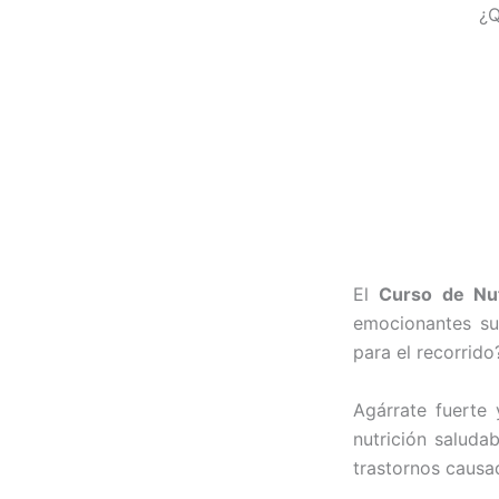
¿Q
El
Curso de Nut
emocionantes sub
para el recorrido
Agárrate fuert
nutrición saluda
trastornos causa