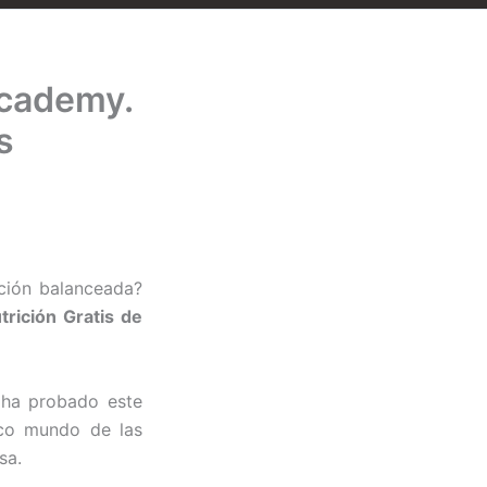
Academy.
s
ación balanceada?
rición Gratis de
o ha probado este
ico mundo de las
sa.