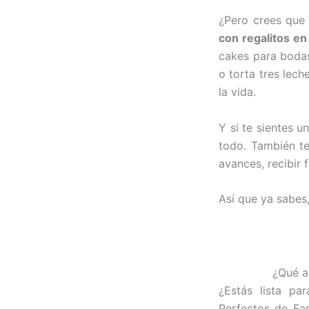
¿Pero crees que
con regalitos e
cakes para bodas
o torta tres lec
la vida.
Y si te sientes 
todo. También t
avances, recibir
Así que ya sabes,
¿Qué a
¿Estás lista p
Perfectos de Far