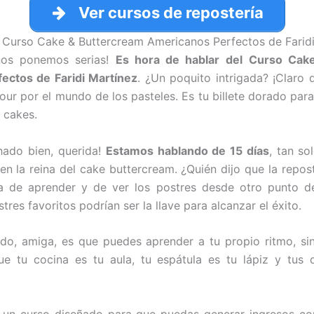
Ver cursos de repostería
 Curso Cake & Buttercream Americanos Perfectos de Farid
nos ponemos serias!
Es hora de hablar del
Curso Cak
ectos de Faridi Martínez
. ¿Un poquito intrigada? ¡Claro 
tour por el mundo de los pasteles. Es tu billete dorado par
 cakes.
chado bien, querida!
Estamos hablando de 15 días
, tan so
en la reina del cake buttercream. ¿Quién dijo que la repos
a de aprender y de ver los postres desde otro punto de 
tres favoritos podrían ser la llave para alcanzar el éxito.
do, amiga, es que puedes aprender a tu propio ritmo, si
ue tu cocina es tu aula, tu espátula es tu lápiz y tus 
 un curso diseñado para que puedas generar ingresos co