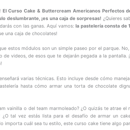
s!
El Curso Cake & Buttercream Americanos Perfectos de
tulo deslumbrante, ¡es una caja de sorpresas!
¿Quieres sab
darás con las ganas. Aquí vamos:
la pastelería consta de
e una caja de chocolates!
que estos módulos son un simple paseo por el parque. No
no de videos, de esos que te dejarán pegada a la pantalla.
!
nseñará varias técnicas. Esto incluye desde cómo manejar
pastelería hasta cómo armar una torta de chocolate dig
am vainilla o del team marmoleado? ¿O quizás te atrae el
 ¿O tal vez estás lista para el desafío de armar un ca
No importa cuál sea tu estilo, este curso cake tiene algo pa