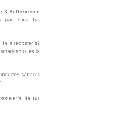
e & Buttercream
do para hacer tus
 de la repostería?
 americanos es la
vibrantes sabores
m.
astelería de tus