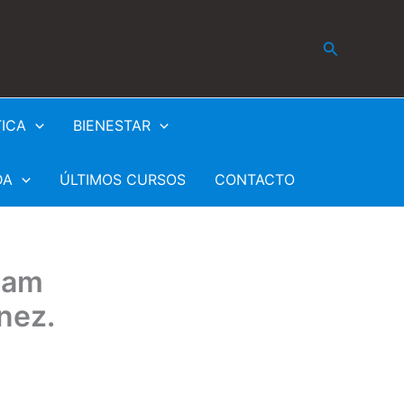
Buscar
TICA
BIENESTAR
DA
ÚLTIMOS CURSOS
CONTACTO
eam
nez.