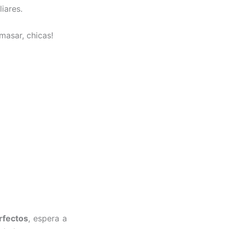
liares.
amasar, chicas!
rfectos
, espera a