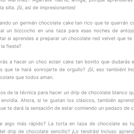
a silla. ¡Sí, así de impresionantes!
ando un germán chocolate cake tan rico que te querrán co
tal un bizcocho en una taza para esas noches de antoj
 tal si aprendes a preparar un chocolate red velvet que te
la fiesta?
ás a hacer un choc eclair cake tan bonito que dudarás e
s que te hará sonrojarte de orgullo? ¡Sí, eso también! I
colate que todos aman.
os de la técnica para hacer un drip de chocolate blanco q
nvidia. Ahora, si te gustan los clásicos, también apren
 que te dará la sensación de estar comiendo un pedazo de ci
e algo más rápido? La torta en taza de chocolate es tu
del drip de chocolate sencillo? ¡Lo tendrás! Incluso apren