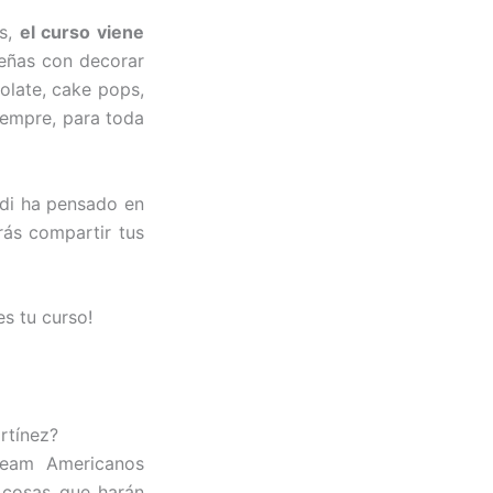
os,
el curso viene
ueñas con decorar
olate, cake pops,
iempre, para toda
idi ha pensado en
ás compartir tus
es tu curso!
rtínez?
ream Americanos
s cosas que harán