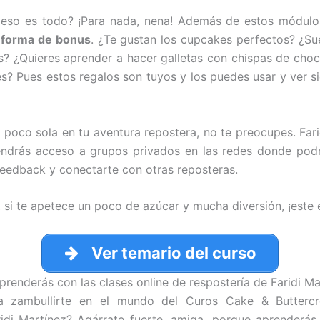
 eso es todo? ¡Para nada, nena! Además de estos módul
n forma de bonus
. ¿Te gustan los cupcakes perfectos? ¿S
? ¿Quieres aprender a hacer galletas con chispas de choc
hes? Pues estos regalos son tuyos y los puedes usar y ver s
un poco sola en tu aventura repostera, no te preocupes. Far
endrás acceso a grupos privados en las redes donde podr
 feedback y conectarte con otras reposteras.
 si te apetece un poco de azúcar y mucha diversión, ¡este 
Ver temario del curso
prenderás con las clases online de respostería de Faridi Ma
ara zambullirte en el mundo del Curos Cake & Butterc
idi Martínez? Agárrate fuerte, amiga, porque aprenderá