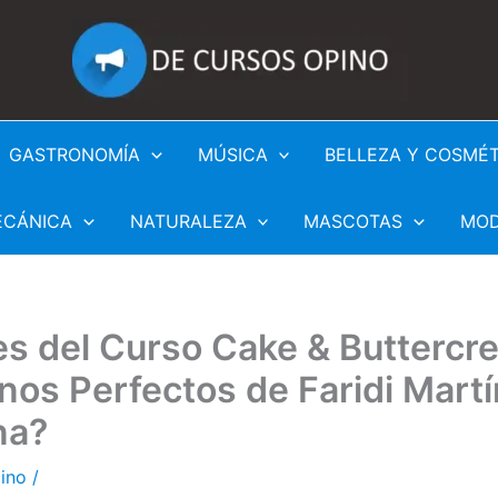
GASTRONOMÍA
MÚSICA
BELLEZA Y COSMÉ
ECÁNICA
NATURALEZA
MASCOTAS
MO
es del Curso Cake & Buttercr
os Perfectos de Faridi Martí
na?
pino
/