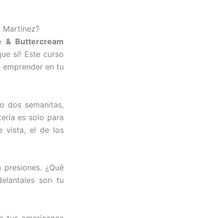
i Martínez?
e & Buttercream
que sí! Este curso
a emprender en tu
lo dos semanitas,
tería es solo para
vista, el de los
n presiones. ¿Qué
delantales son tu
n tus americanos