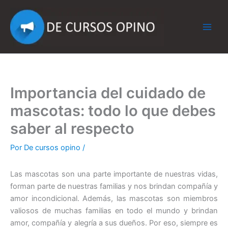
Ir
al
contenido
Importancia del cuidado de
mascotas: todo lo que debes
saber al respecto
Por
De cursos opino
/
Las mascotas son una parte importante de nuestras vidas,
forman parte de nuestras familias y nos brindan compañía y
amor incondicional. Además, las mascotas son miembros
valiosos de muchas familias en todo el mundo y brindan
amor, compañía y alegría a sus dueños. Por eso, siempre es