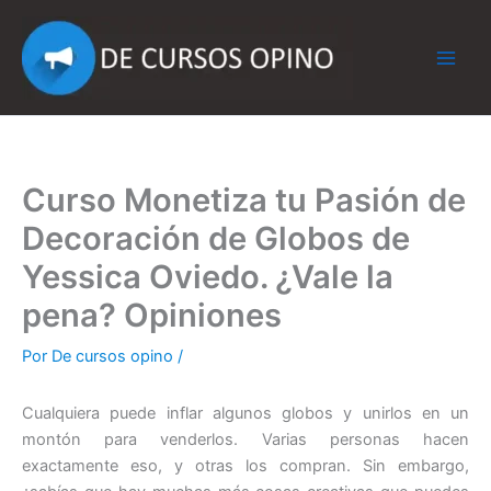
Ir
al
contenido
Curso Monetiza tu Pasión de
Decoración de Globos de
Yessica Oviedo. ¿Vale la
pena? Opiniones
Por
De cursos opino
/
Cualquiera puede inflar algunos globos y unirlos en un
montón para venderlos. Varias personas hacen
exactamente eso, y otras los compran. Sin embargo,