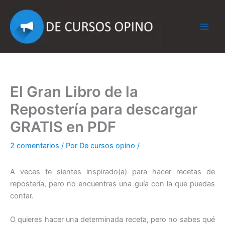
Ir
al
contenido
El Gran Libro de la
Repostería para descargar
GRATIS en PDF
2 comentarios
/ Por
De cursos opino
/
A veces te sientes inspirado(a) para hacer recetas de
repostería, pero no encuentras una guía con la que puedas
contar.
O quieres hacer una determinada receta, pero no sabes qué